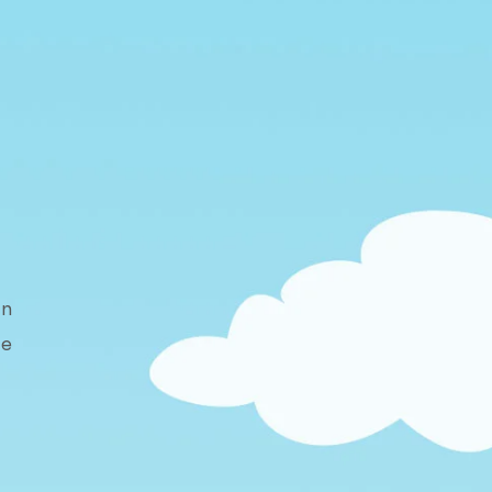
an
je