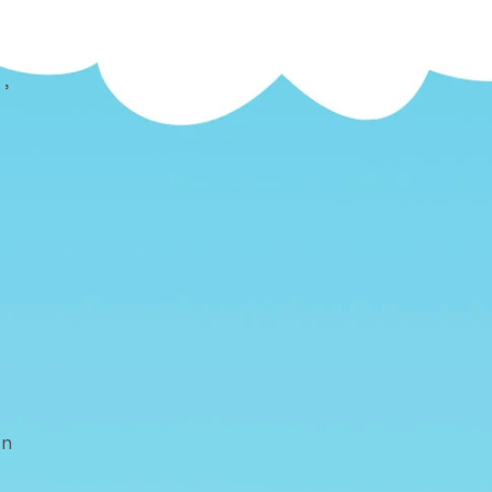
n
t,
an
e