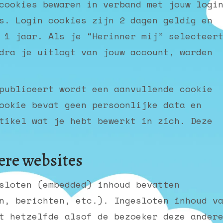
cookies bewaren in verband met jouw logi
s. Login cookies zijn 2 dagen geldig en
 1 jaar. Als je “Herinner mij” selecteer
dra je uitlogt van jouw account, worden
publiceert wordt een aanvullende cookie
ookie bevat geen persoonlijke data en
tikel wat je hebt bewerkt in zich. Deze
ere websites
sloten (embedded) inhoud bevatten
n, berichten, etc.). Ingesloten inhoud v
t hetzelfde alsof de bezoeker deze ander