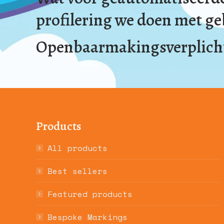
profilering we doen met g
Openbaarmakingsverplicht
Products
All products
Best sellers
Featured products
Bespoke Markings