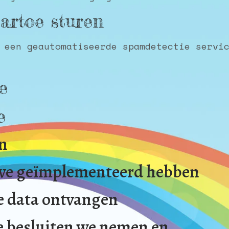
artoe sturen
 een geautomatiseerde spamdetectie servi
e
e
en
 we geïmplementeerd hebben
e data ontvangen
 besluiten we nemen en