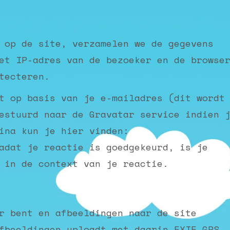
 op de site, verzamelen we de gegevens
et IP-adres van de bezoeker en de browse
tecteren.
t op basis van je e-mailadres (dit wordt
estuurd naar de Gravatar service indien 
ina kun je hier vinden:
adat je reactie is goedgekeurd, is je
 in de context van je reactie.
r bent en afbeeldingen naar de site
fbeeldingen uploadt met daarin EXIF GPS