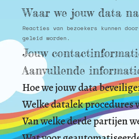
Waar we jouw data na
Reacties van bezoekers kunnen door
geleid worden.
Jouw contactinformati
Aanvullende informati
Hoe we jouw data beveilig
Welke datalek procedures
Van welke derde partijen w
Wat voor geautomatiseerde