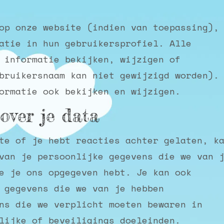
op onze website (indien van toepassing),
atie in hun gebruikersprofiel. Alle
 informatie bekijken, wijzigen of
bruikersnaam kan niet gewijzigd worden).
ormatie ook bekijken en wijzigen.
over je data
te of je hebt reacties achter gelaten, k
van je persoonlijke gegevens die we van 
e je ons opgegeven hebt. Je kan ook
 gegevens die we van je hebben
ns die we verplicht moeten bewaren in
lijke of beveiligings doeleinden.