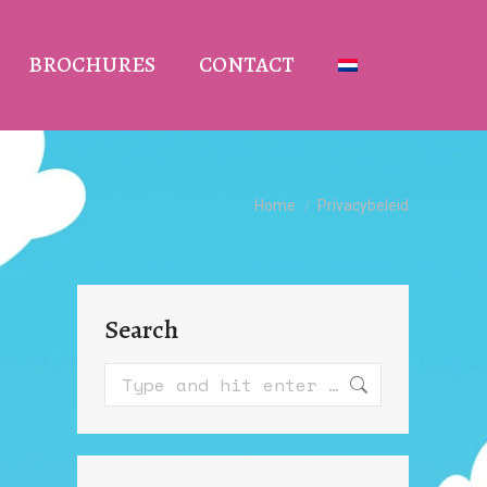
BROCHURES
CONTACT
You are here:
Home
Privacybeleid
Search
Search: