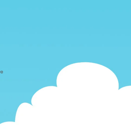
,
we
r
e