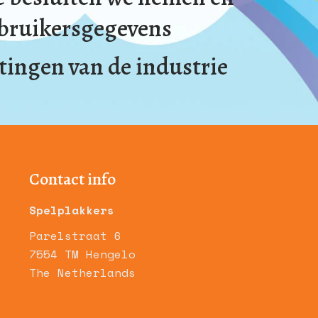
ebruikersgegevens
ingen van de industrie
Contact info
Spelplakkers
Parelstraat 6
7554 TM Hengelo
The Netherlands