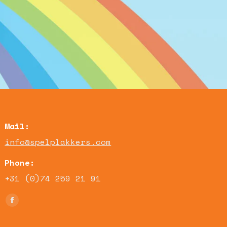
Mail:
info@spelplakkers.com
Phone:
+31 (0)74 259 21 91
Find us on:
Facebook
page